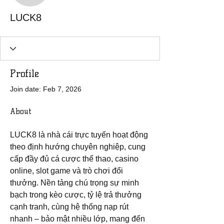
LUCK8
Profile
Join date: Feb 7, 2026
About
LUCK8 là nhà cái trực tuyến hoạt động 
theo định hướng chuyên nghiệp, cung 
cấp đầy đủ cá cược thể thao, casino 
online, slot game và trò chơi đổi 
thưởng. Nền tảng chú trọng sự minh 
bạch trong kèo cược, tỷ lệ trả thưởng 
cạnh tranh, cùng hệ thống nạp rút 
nhanh – bảo mật nhiều lớp, mang đến 