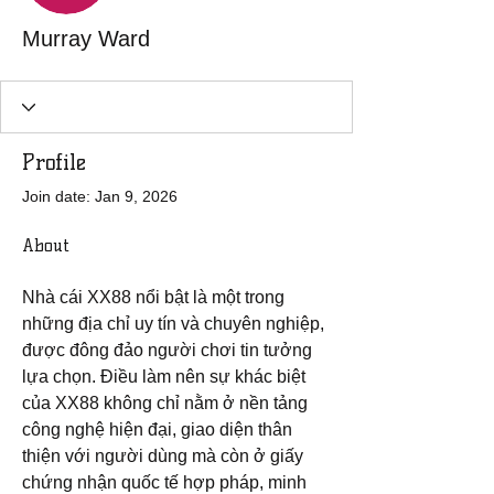
Murray Ward
Profile
Join date: Jan 9, 2026
About
Nhà cái XX88 nổi bật là một trong 
những địa chỉ uy tín và chuyên nghiệp, 
được đông đảo người chơi tin tưởng 
lựa chọn. Điều làm nên sự khác biệt 
của XX88 không chỉ nằm ở nền tảng 
công nghệ hiện đại, giao diện thân 
thiện với người dùng mà còn ở giấy 
chứng nhận quốc tế hợp pháp, minh 