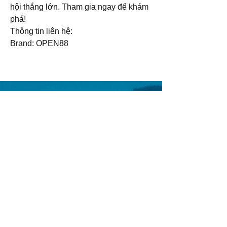
hội thắng lớn. Tham gia ngay để khám 
phá!
Thông tin liên hệ:
Brand: OPEN88
Email us:
Erez.sherman1@g
mail.com