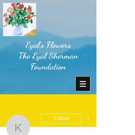
Eyal's Flowers
The Eyal Sherman
Foundation
More actions
Follow
Keonhacai