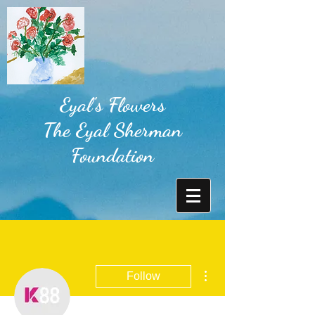
Eyal's Flowers
The Eyal Sherman
Foundation
More actions
Follow