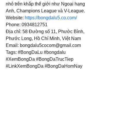
nhỏ trên khắp thế giới như Ngoại hạng 
Anh, Champions League và V-League.
Website: 
https://bongdalu5.co.com/
Phone: 0934812751
Địa chỉ: 58 Đường số 11, Phước Bình, 
Phước Long, Hồ Chí Minh, Việt Nam
Email: bongdalu5cocom@gmail.com
Tags: #BongDaLu #bongdalu 
#XemBongDa #BongDaTrucTiep 
#LinkXemBongDa #BongDaHomNay
Email us:
Erez.sherman1@g
mail.com