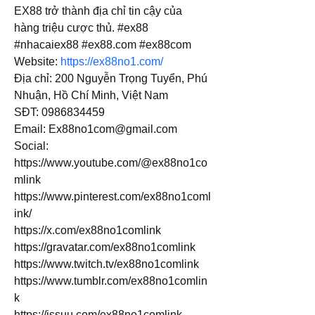
EX88 trở thành địa chỉ tin cậy của 
hàng triệu cược thủ. #ex88 
#nhacaiex88 #ex88.com #ex88com
Website: 
https://ex88no1.com/
Địa chỉ: 200 Nguyễn Trọng Tuyển, Phú 
Nhuận, Hồ Chí Minh, Việt Nam
SĐT: 0986834459
Email: Ex88no1com@gmail.com
Social:
https://www.youtube.com/@ex88no1co
mlink
https://www.pinterest.com/ex88no1coml
ink/
https://x.com/ex88no1comlink
https://gravatar.com/ex88no1comlink
https://www.twitch.tv/ex88no1comlink
https://www.tumblr.com/ex88no1comlin
k
https://issuu.com/ex88no1comlink