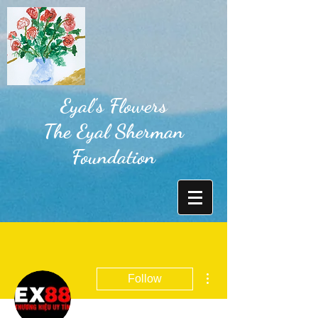
Eyal's Flowers
The Eyal Sherman
Foundation
More actions
Follow