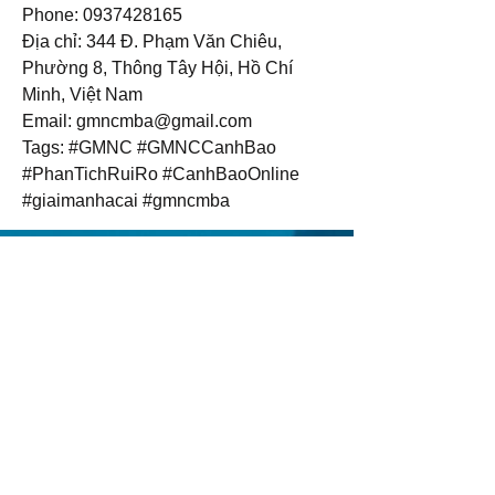
Phone: 0937428165
Địa chỉ: 344 Đ. Phạm Văn Chiêu, 
Phường 8, Thông Tây Hội, Hồ Chí 
Minh, Việt Nam
Email: gmncmba@gmail.com
Tags: #GMNC #GMNCCanhBao 
#PhanTichRuiRo #CanhBaoOnline 
#giaimanhacai #gmncmba
Email us:
Erez.sherman1@g
mail.com