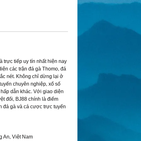
trực tiếp uy tín nhất hiện nay 
 diện các trận đá gà Thomo, đá 
ắc nét. Không chỉ dừng lại ở 
tuyến chuyên nghiệp, xổ số 
ng hấp dẫn khác. Với giao diện 
yệt đối, BJ88 chính là điểm 
đá gà và cá cược trực tuyến 
g An, Việt Nam