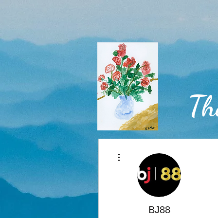
Th
More actions
Home
BJ88