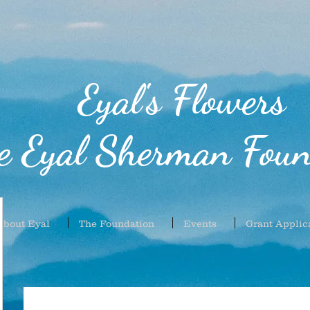
Eyal's Flowers
e Eyal Sherman Foun
About Eyal
The Foundation
Events
Grant Applic