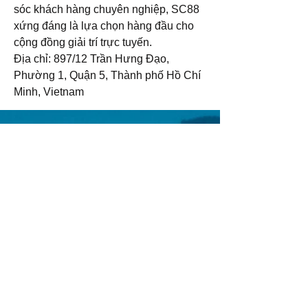
sóc khách hàng chuyên nghiệp, SC88 
xứng đáng là lựa chọn hàng đầu cho 
cộng đồng giải trí trực tuyến.
Địa chỉ: 897/12 Trần Hưng Đạo, 
Phường 1, Quận 5, Thành phố Hồ Chí 
Minh, Vietnam
Email us:
Erez.sherman1@g
mail.com