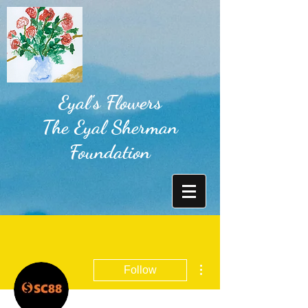
Eyal's Flowers
The Eyal Sherman
Foundation
More actions
Follow