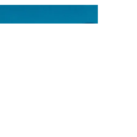
Email us:
Erez.sherman1@g
mail.com