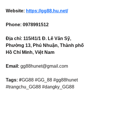
Website: 
https://gg88.hu.net/
Phone: 0978991512
Địa chỉ: 115/41/1 Đ. Lê Văn Sỹ, 
Phường 13, Phú Nhuận, Thành phố 
Hồ Chí Minh, Việt Nam
Email:
 gg88hunet@gmail.com
Tags: #
GG88 #GG_88 #gg88hunet 
#trangchu_GG88 #dangky_GG88 
#linkvao_GG88
Email us: