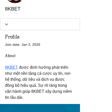
8KBET
Profile
Join date: Jan 3, 2026
About
8KBET
 được định hướng phát triển 
như một nền tảng cá cược uy tín, nơi 
hệ thống, dữ liệu và dịch vụ được 
đồng bộ hiệu quả. Sự rõ ràng trong 
vận hành giúp 8KBET xây dựng niềm 
tin lâu dài.